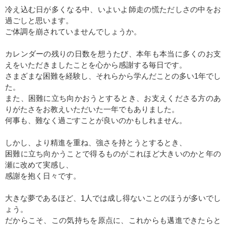
冷え込む日が多くなる中、いよいよ師走の慌ただしさの中をお
過ごしと思います。
ご体調を崩されていませんでしょうか。
カレンダーの残りの日数を想うたび、本年も本当に多くのお支
えをいただきましたことを心から感謝する毎日です。
さまざまな困難を経験し、それらから学んだことの多い1年でし
た。
また、困難に立ち向かおうとするとき、お支えくださる方のあ
りがたさをお教えいただいた一年でもありました。
何事も、難なく過ごすことが良いのかもしれません。
しかし、より精進を重ね、強さを持とうとするとき、
困難に立ち向かうことで得るものがこれほど大きいのかと年の
瀬に改めて実感し、
感謝を抱く日々です。
大きな夢であるほど、1人では成し得ないことのほうが多いでし
ょう。
だからこそ、この気持ちを原点に、これからも邁進できたらと